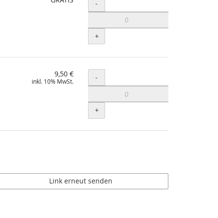
Menge
-
+
9,50 €
Menge
-
inkl. 10% MwSt.
+
Link erneut senden