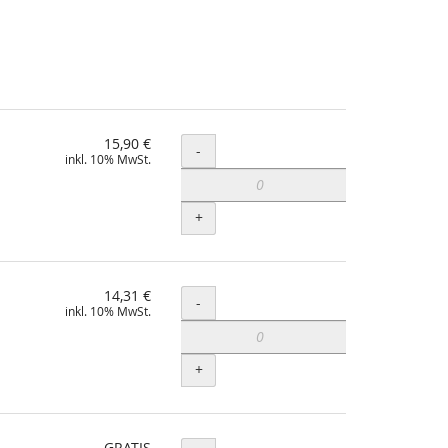
15,90 €
Menge
-
inkl. 10% MwSt.
+
14,31 €
Menge
-
inkl. 10% MwSt.
+
GRATIS