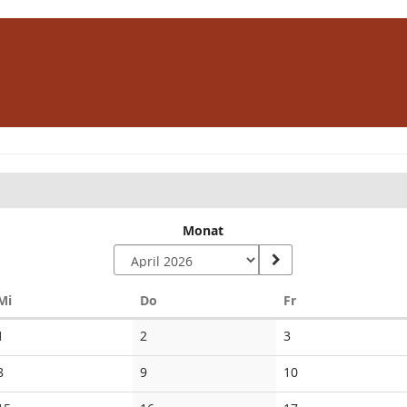
Monat
Mittwoch
Donnerstag
Freitag
Mi
Do
Fr
Keine
Keine
Keine
1
2
3
Veranstaltungen
Veranstaltungen
Veranstaltungen
Keine
Keine
Keine
8
9
10
Veranstaltungen
Veranstaltungen
Veranstaltungen