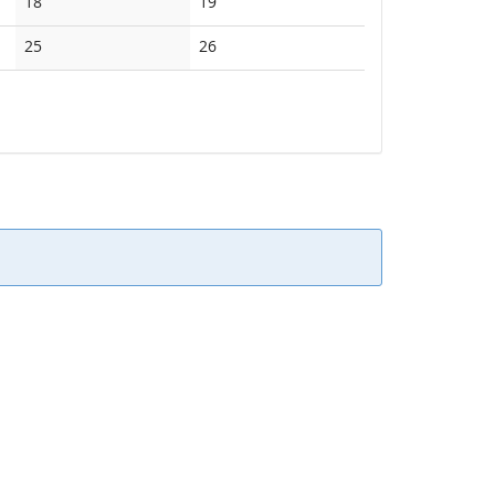
Keine
Keine
18
19
Veranstaltungen
Veranstaltungen
Keine
Keine
25
26
Veranstaltungen
Veranstaltungen