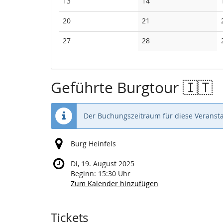
Keine
Keine
13
14
Veranstaltungen
Veranstaltungen
Keine
Keine
20
21
Veranstaltungen
Veranstaltungen
Keine
Keine
27
28
Veranstaltungen
Veranstaltungen
Geführte Burgtour 🇮🇹
Der Buchungszeitraum für diese Veransta
Burg Heinfels
Di, 19. August 2025
Beginn:
15:30
Uhr
Zum Kalender hinzufügen
Produkte
Tickets