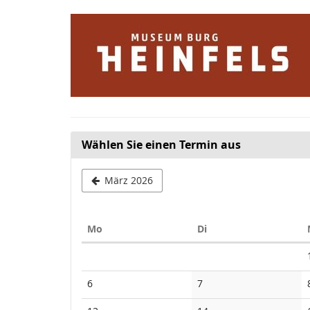
Zum
Haupt-
Inhalt
springen
Wählen Sie einen Termin aus
März 2026
Montag
Dienstag
Mo
Di
Kalender
Keine
Keine
6
7
Veranstaltungen
Veranstaltungen