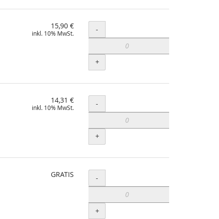
15,90 €
Menge
-
inkl. 10% MwSt.
+
14,31 €
Menge
-
inkl. 10% MwSt.
+
GRATIS
Menge
-
+