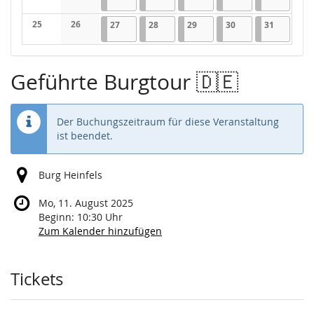
Keine Veranstaltungen
Keine Veranstaltungen
25
26
27.05.2026
3 Veranstaltungen
28.05.2026
3 Veranstaltungen
29.05.2026
3 Veranstaltungen
30.05.2026
3 Veranstaltungen
31.05.202
3 Verans
27
28
29
30
31
Keine Veranstaltungen
Keine Veranstaltungen
Geführte Burgtour 🇩🇪
Der Buchungszeitraum für diese Veranstaltung
ist beendet.
Burg Heinfels
Mo, 11. August 2025
Beginn:
10:30
Uhr
Zum Kalender hinzufügen
Produkte
Tickets